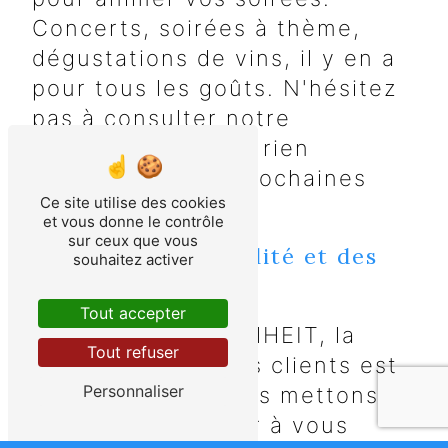
Concerts, soirées à thème,
dégustations de vins, il y en a
pour tous les goûts. N'hésitez
pas à consulter notre
calendrier pour ne rien
manquer de nos prochaines
Ce site utilise des cookies
animations.
et vous donne le contrôle
sur ceux que vous
Un Service de Qualité et des
souhaitez activer
Prix Accessibles
Tout accepter
Chez SNACK BUCHHEIT, la
Tout refuser
satisfaction de nos clients est
Personnaliser
notre priorité. Nous mettons
un point d'honneur à vous