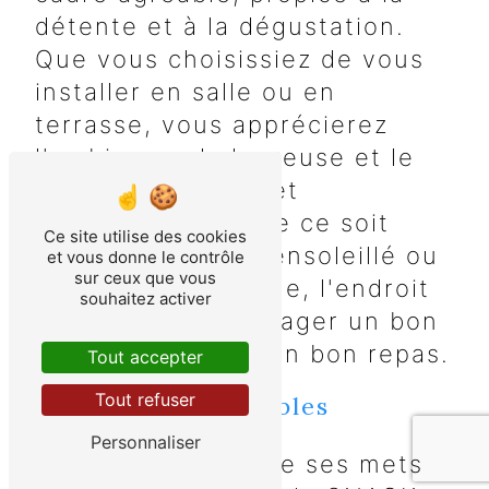
détente et à la dégustation.
Que vous choisissiez de vous
installer en salle ou en
terrasse, vous apprécierez
l'ambiance chaleureuse et le
décor soigné de cet
établissement. Que ce soit
Ce site utilise des cookies
pour un déjeuner ensoleillé ou
et vous donne le contrôle
sur ceux que vous
un dîner romantique, l'endroit
souhaitez activer
est idéal pour partager un bon
moment autour d'un bon repas.
Tout accepter
Tout refuser
Des Tarifs Accessibles
Personnaliser
Malgré la qualité de ses mets