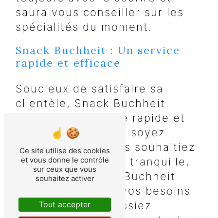
saura vous conseiller sur les
spécialités du moment.
Snack Buchheit : Un service
rapide et efficace
Soucieux de satisfaire sa
clientèle, Snack Buchheit
propose un service rapide et
efficace. Que vous soyez
pressé ou que vous souhaitiez
Ce site utilise des cookies
profiter d'un repas tranquille,
et vous donne le contrôle
sur ceux que vous
l'équipe de Snack Buchheit
souhaitez activer
saura s'adapter à vos besoins
pour que vous puissiez
Tout accepter